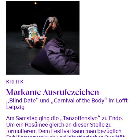
KRITIK
Markante Ausrufezeichen
„Blind Date“ und „Carnival of the Body“ im Lofft
Leipzig
Am Samstag ging die „Tanzoffensive“ zu Ende.
Um ein Resümee gleich an dieser Stelle zu
formulieren: Dem Festival kann man bezüglich