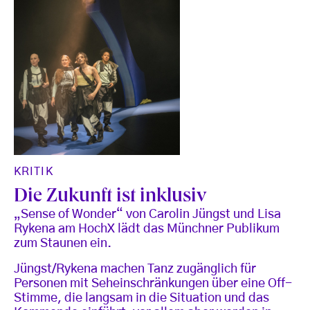
KRITIK
Die Zukunft ist inklusiv
„Sense of Wonder“ von Carolin Jüngst und Lisa
Rykena am HochX lädt das Münchner Publikum
zum Staunen ein.
Jüngst/Rykena machen Tanz zugänglich für
Personen mit Seheinschränkungen über eine Off-
Stimme, die langsam in die Situation und das