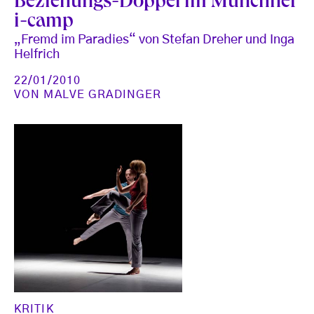
Beziehungs-Doppel im Münchner
i-camp
„Fremd im Paradies“ von Stefan Dreher und Inga
Helfrich
22/01/2010
VON
MALVE GRADINGER
KRITIK