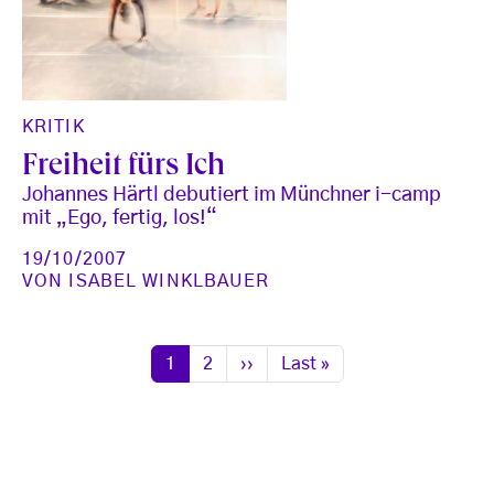
KRITIK
Freiheit fürs Ich
Johannes Härtl debutiert im Münchner i-camp
mit „Ego, fertig, los!“
19/10/2007
VON
ISABEL WINKLBAUER
Seitennummerierung
Seite
Seite
Nächste Seite
Letzte Seite
1
2
››
Last »