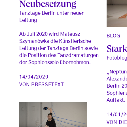
Neubesetzung
Tanztage Berlin unter neuer
Leitung
Ab Juli 2020 wird Mateusz
BLOG
Szymanówka die Künstlerische
Star
Leitung der Tanztage Berlin sowie
die Position des Tanzdramaturgen
Fotoblog
der Sophiensæle übernehmen.
„Neptune
14/04/2020
Alexande
VON
PRESSETEXT
Berlin 2
Sophiens
Auftakt.
14/01/
VON
DI