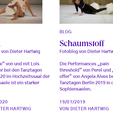
BLOG
k
Schaumstoff
 von Dieter Hartwig
Fotoblog von Dieter Hart
“ von und mit Lois
Die Performances „pain
r bei den Tanztagen
threshold“ von Perel und 
020 im Hochzeitssaal der
offer“ von Angela Alves b
aele ist ein starker
Tanztagen Berlin 2019 in 
Sophiensaelen.
2020
19/01/2019
ETER HARTWIG
VON
DIETER HARTWIG