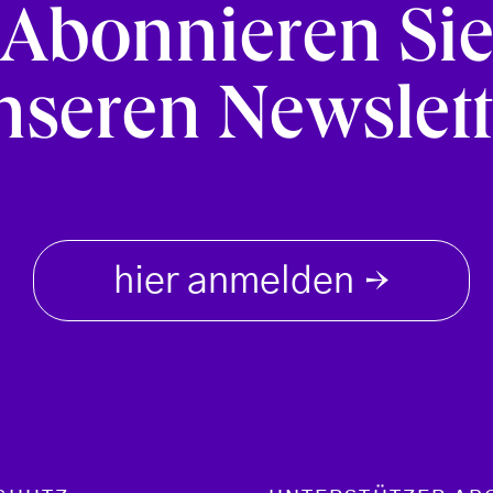
Abonnieren Si
nseren Newslett
hier anmelden
→