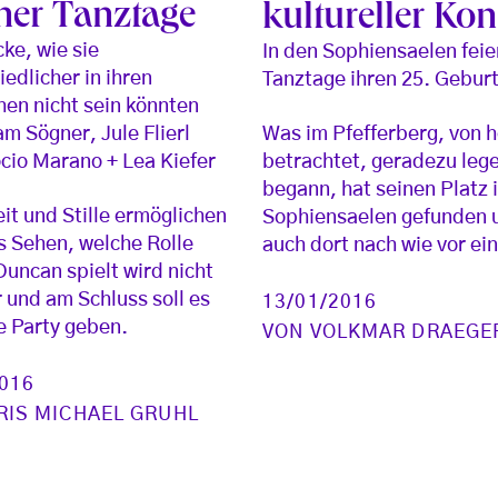
iner Tanztage
kultureller Kon
cke, wie sie
In den Sophiensaelen feie
iedlicher in ihren
Tanztage ihren 25. Gebur
en nicht sein könnten
Was im Pfefferberg, von 
am Sögner, Jule Flierl
betrachtet, geradezu leg
cio Marano + Lea Kiefer
begann, hat seinen Platz 
it und Stille ermöglichen
Sophiensaelen gefunden u
s Sehen, welche Rolle
auch dort nach wie vor ei
Duncan spielt wird nicht
r und am Schluss soll es
13/01/2016
e Party geben.
VON
VOLKMAR DRAEGE
2016
RIS MICHAEL GRUHL