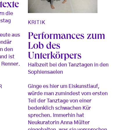
texte
rn die
tstag
KRITIK
Performances zum
heute aus
endär
Lob des
in den
Unterkörpers
nd ist
n Renner.
Halbzeit bei den Tanztagen in den
Sophiensaelen
Ginge es hier um Eiskunstlauf,
R
würde man zumindest vom ersten
Teil der Tanztage von einer
bedenklich schwachen Kür
sprechen. Immerhin hat
Neukuratorin Anna Mülter
eingehalten, was sie versprochen