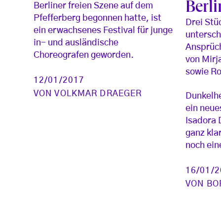
Berl
Berliner freien Szene auf dem
Pfefferberg begonnen hatte, ist
Drei Stü
ein erwachsenes Festival für junge
untersch
in- und ausländische
Ansprüch
Choreografen geworden.
von Mirj
sowie Ro
12/01/2017
VON
VOLKMAR DRAEGER
Dunkelhe
ein neue
Isadora 
ganz kla
noch ein
16/01/
VON
BO