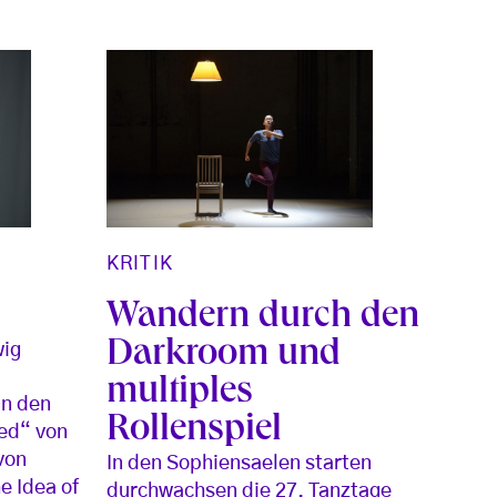
KRITIK
Wandern durch den
Darkroom und
wig
multiples
in den
Rollenspiel
ed“ von
von
In den Sophiensaelen starten
e Idea of
durchwachsen die 27. Tanztage