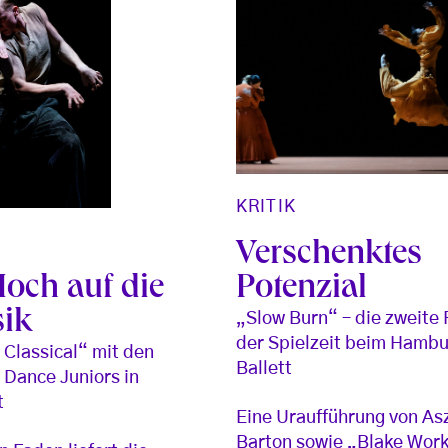
KRITIK
Verschenktes
Potenzial
Hoch auf die
sik
„Slow Burn“ – die zweite
der Spielzeit beim Hamb
 Classical“ mit den
Ballett
 Dance Juniors in
t
Eine Uraufführung von As
Barton sowie „Blake Work