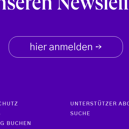
nseren Newslett
hier anmelden
→
CHUTZ
UNTERSTÜTZER AB
S
SUCHE
G BUCHEN