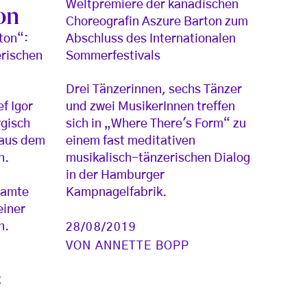
Weltpremiere der kanadischen
on
Choreografin Aszure Barton zum
ton“:
Abschluss des Internationalen
rischen
Sommerfestivals
Drei Tänzerinnen, sechs Tänzer
f Igor
und zwei MusikerInnen treffen
gisch
sich in „Where There's Form“ zu
 aus dem
einem fast meditativen
n.
musikalisch-tänzerischen Dialog
in der Hamburger
samte
Kampnagelfabrik.
einer
n.
28/08/2019
VON
ANNETTE BOPP
R