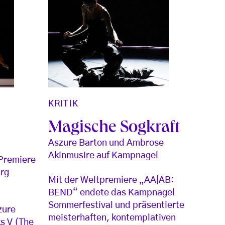
KRITIK
Magische Sogkraft
Aszure Barton und Ambrose
Akinmusire auf Kampnagel
 Premiere
urg
Mit der Weltpremiere „AA|AB:
BEND“ endete das Kampnagel
Sommerfestival und präsentierte
zure
meisterhaften, kontemplativen
s V (The