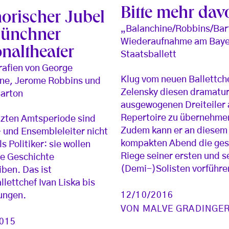
Bitte mehr dav
orischer Jubel
„Balanchine/Robbins/Bar
ünchner
Wiederaufnahme am Baye
onaltheater
Staatsballett
afien von George
Klug vom neuen Ballettche
ne, Jerome Robbins und
Zelensky diesen dramatur
Barton
ausgewogenen Dreiteiler
Repertoire zu übernehme
etzten Amtsperiode sind
Zudem kann er an diesem
 und Ensembleleiter nicht
kompakten Abend die ge
s Politiker: sie wollen
Riege seiner ersten und s
die Geschichte
(Demi-)Solisten vorführe
iben. Das ist
llettchef Ivan Liska bis
12/10/2016
lungen.
VON
MALVE GRADINGE
2015