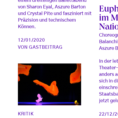
einem dreiteiligen Ballettabend
von Sharon Eyal, Aszure Barton
Euph
und Crystal Pite und fasziniert mit
im M
Präzision und technischem
Nati
Können.
Choreogr
12/01/2020
Balanchi
VON
GASTBEITRAG
Aszure 
In der l
Theater-
anders al
sich in 
einschre
Staatsba
jetzt ge
KRITIK
22/12/