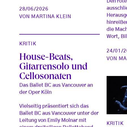
Den rote
ausschli
28/06/2026
Herausg
VON
MARTINA KLEIN
hinreiße
die Mach
Wort, Bi
KRITIK
24/01/
House-Beats,
VON
MA
Gitarrensolo und
Cellosonaten
Das Ballet BC aus Vancouver an
der Oper Köln
Vielseitig präsentiert sich das
Ballet BC aus Vancouver unter der
Leitung von Emily Molnar mit
KRITIK