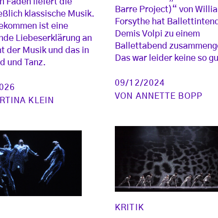
n Faden liefert die
Barre Project)“ von Willi
eßlich klassische Musik.
Forsythe hat Ballettinten
ekommen ist eine
Demis Volpi zu einem
nde Liebeserklärung an
Ballettabend zusammeng
t der Musik und das in
Das war leider keine so gu
ld und Tanz.
09/12/2024
2026
VON
ANNETTE BOPP
RTINA KLEIN
KRITIK