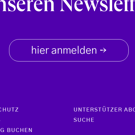
nseren Newslett
hier anmelden
→
CHUTZ
UNTERSTÜTZER AB
S
SUCHE
G BUCHEN