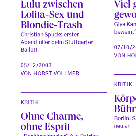
Lulu zwischen
Viel 
Lolita-Sex und
gew
Blondie-Trash
Giya Kan
beweint"
Christian Spucks erster
Abendfüller beim Stuttgarter
07/10/
Ballett
VON
HO
05/12/2003
VON
HORST VOLLMER
KRITIK
Körp
KRITIK
Büh
Ohne Charme,
Berlin: 
ohne Esprit
neu an