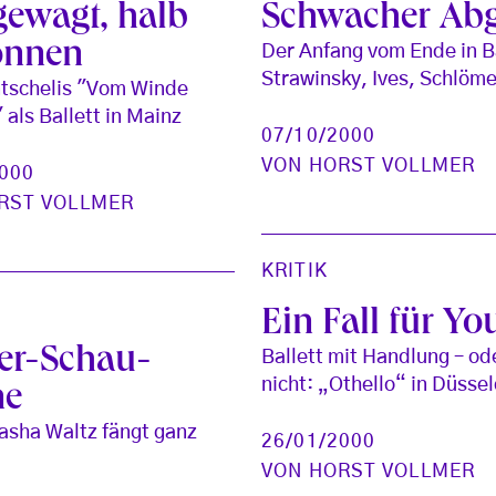
gewagt, halb
Schwacher Ab
onnen
Der Anfang vom Ende in B
Strawinsky, Ives, Schlöme
tschelis "Vom Winde
 als Ballett in Mainz
07/10/2000
VON
HORST VOLLMER
2000
RST VOLLMER
KRITIK
Ein Fall für Yo
er-Schau-
Ballett mit Handlung – od
nicht: „Othello“ in Düssel
ne
Sasha Waltz fängt ganz
26/01/2000
VON
HORST VOLLMER