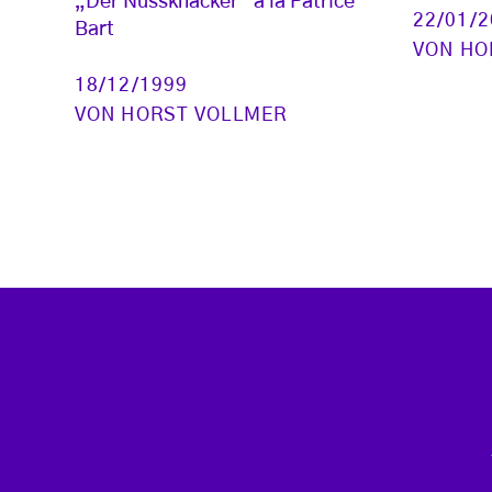
„Der Nussknacker“ à la Patrice
22/01/
Bart
VON
HO
18/12/1999
VON
HORST VOLLMER