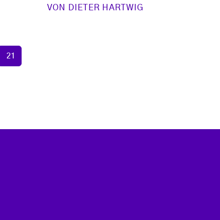
VON
DIETER HARTWIG
e
Seite
21
e