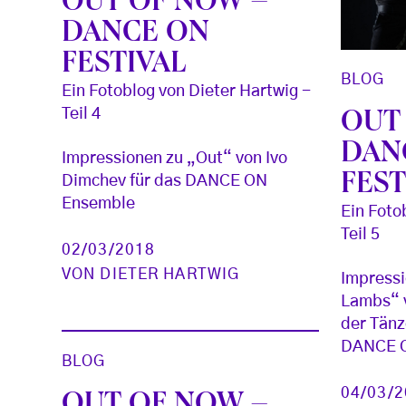
OUT OF NOW –
DANCE ON
FESTIVAL
BLOG
Ein Fotoblog von Dieter Hartwig -
Teil 4
OUT
DAN
Impressionen zu „Out“ von Ivo
FEST
Dimchev für das DANCE ON
Ensemble
Ein Foto
Teil 5
02/03/2018
VON
DIETER HARTWIG
Impressi
Lambs“ v
der Tänz
DANCE 
BLOG
04/03/
OUT OF NOW –