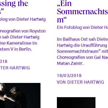
ssing the
„Ein
s"
Sommernachts
m“
blog von Dieter Hartwig
Ein Fotoblog von Dieter H
reografien von Royston
 sah Dieter Hartwig
Im Ballhaus Ost sah Diete
ine Kameralinse im
Hartwig die Uraufführung
stem V in Berlin.
Sommernachtstraum“ mi
Choreografien von Gal Na
2018
Matan Zamir.
ETER HARTWIG
18/03/2018
VON
DIETER HARTWIG