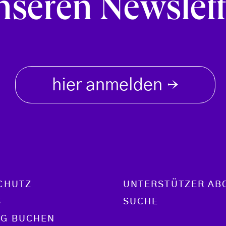
nseren Newslett
hier anmelden
→
CHUTZ
UNTERSTÜTZER AB
S
SUCHE
G BUCHEN