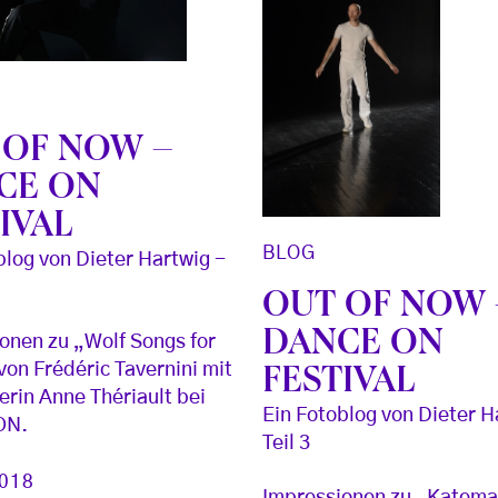
 OF NOW –
CE ON
IVAL
BLOG
blog von Dieter Hartwig -
OUT OF NOW 
DANCE ON
onen zu „Wolf Songs for
on Frédéric Tavernini mit
FESTIVAL
erin Anne Thériault bei
Ein Fotoblog von Dieter H
ON.
Teil 3
2018
Impressionen zu „Katema