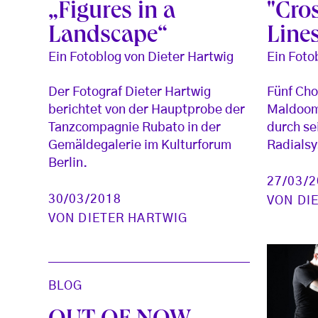
„Figures in a
"Cro
Landscape“
Line
Ein Fotoblog von Dieter Hartwig
Ein Foto
Der Fotograf Dieter Hartwig
Fünf Cho
berichtet von der Hauptprobe der
Maldoom
Tanzcompagnie Rubato in der
durch se
Gemäldegalerie im Kulturforum
Radialsy
Berlin.
27/03/
30/03/2018
VON
DI
VON
DIETER HARTWIG
BLOG