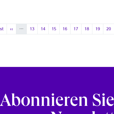
e Seite
Vorherige Seite
Seite
Seite
Seite
Seite
Seite
Seite
Seite
Seit
rst
‹‹
…
13
14
15
16
17
18
19
20
Abonnieren Si