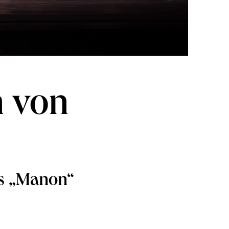
n von
s „Manon“