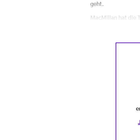
geht.
MacMillan hat die 
e