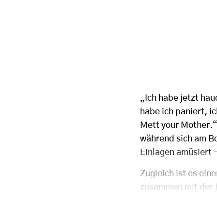
„Ich habe jetzt ha
habe ich paniert, i
Mett your Mother.“
während sich am Bo
Einlagen amüsiert 
Zugleich ist es ein
zusammen mit der j