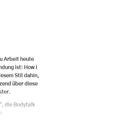
u Arbeit heute
ndung ist: How I
esem Stil dahin,
zend über diese
ster.
“, die Bodytalk
a