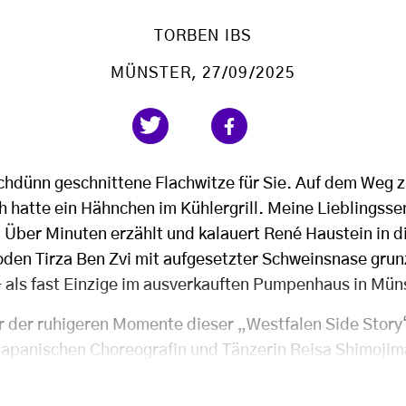
TORBEN IBS
MÜNSTER
, 27/09/2025
uchdünn geschnittene Flachwitze für Sie. Auf dem Weg z
ch hatte ein Hähnchen im Kühlergrill. Meine Lieblingsse
 Über Minuten erzählt und kalauert René Haustein in di
den Tirza Ben Zvi mit aufgesetzter Schweinsnase grun
– als fast Einzige im ausverkauften Pumpenhaus in Mün
er der ruhigeren Momente dieser „Westfalen Side Story
apanischen Choreografin und Tänzerin Reisa Shimojim