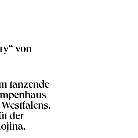
ory“ von
m tanzende
Pumpenhaus
Westfalens.
üt der
ojina.