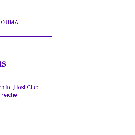
MOJIMA
ns
h in „Host Club –
 reiche