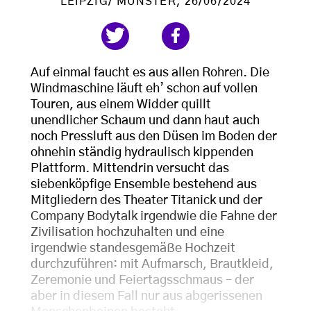
LEIPZIG/ MÜNSTER
, 26/06/2024
Auf einmal faucht es aus allen Rohren. Die
Windmaschine läuft eh’ schon auf vollen
Touren, aus einem Widder quillt
unendlicher Schaum und dann haut auch
noch Pressluft aus den Düsen im Boden der
ohnehin ständig hydraulisch kippenden
Plattform. Mittendrin versucht das
siebenköpfige Ensemble bestehend aus
Mitgliedern des Theater Titanick und der
Company Bodytalk irgendwie die Fahne der
Zivilisation hochzuhalten und eine
irgendwie standesgemäße Hochzeit
durchzuführen: mit Aufmarsch, Brautkleid,
Zeremonie und Feiertagsschmaus – der
aber in diesem Fall nur aus abgerissenen