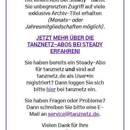
mit einem Abo bei Steady - damit
Sie unbegrenzten Zugriff auf viele
exklusive Archiv-Titel erhalten
(Monats- oder
Jahresmitgliedschaften möglich)
.
JETZT MEHR ÜBER DIE
TANZNETZ-ABOS BEI STEADY
ERFAHREN!
Sie haben bereits ein Steady-Abo
für tanznetz
und
sind auf
tanznetz.de als User*in
registriert? Dann loggen Sie sich
bitte
hier
bei tanznetz ein.
Sie haben Fragen oder Probleme?
Dann schreiben Sie bitte eine E-
Mail an
service@tanznetz.de
.
Vielen Dank für Ihre