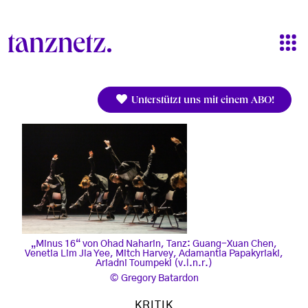
Direkt zum Inhalt
Unterstützt uns mit einem ABO!
„Minus 16“ von Ohad Naharin, Tanz: Guang-Xuan Chen,
Venetia Lim Jia Yee, Mitch Harvey, Adamantia Papakyriaki,
Ariadni Toumpeki (v.l.n.r.)
Gregory Batardon
KRITIK