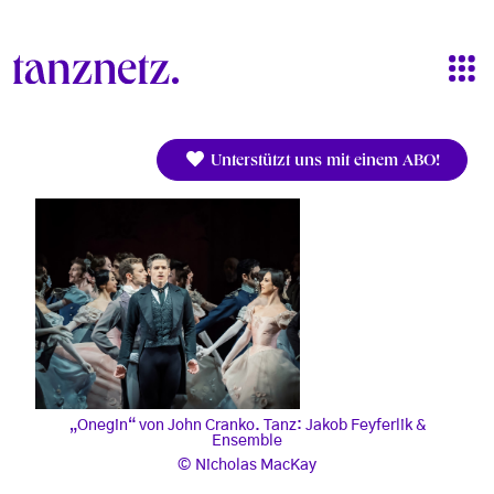
Direkt zum Inhalt
Unterstützt uns mit einem ABO!
„Onegin“ von John Cranko. Tanz: Jakob Feyferlik &
Ensemble
Nicholas MacKay