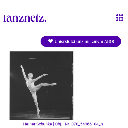
Direkt zum Inhalt
Unterstützt uns mit einem ABO!
Heiner Schunke | Obj.-Nr. 070_54966-04_n1