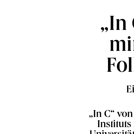
„In
mi
Fo
E
„In C“ von
Institut