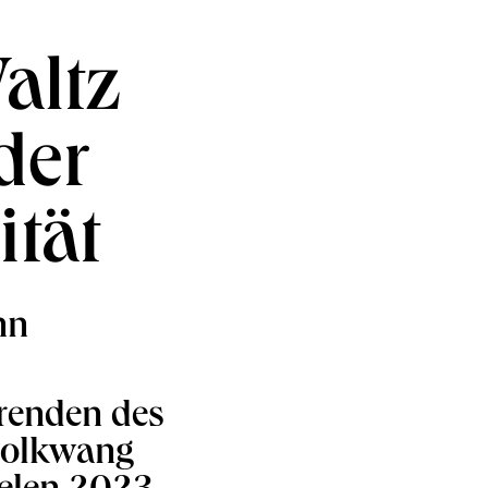
altz
der
tät
nn
erenden des
 Folkwang