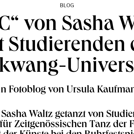
BLOG
 C“ von Sasha W
t Studierenden 
lkwang-Universi
in Fotoblog von Ursula Kaufma
 Sasha Waltz getanzt von Studi
s für Zeitgenössischen Tanz der