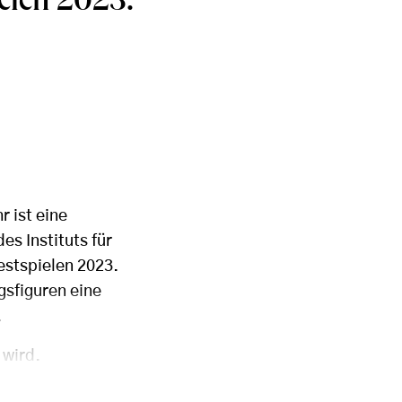
ielen 2023.
 ist eine
es Instituts für
estspielen 2023.
gsfiguren eine
.
 wird.