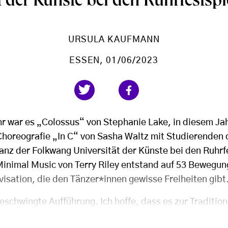
t der Künste bei den Ruhrfestsp
URSULA KAUFMANN
ESSEN
, 01/06/2023
r war es „Colossus“ von Stephanie Lake, in diesem Jahr
horeografie „In C“ von Sasha Waltz mit Studierenden d
anz der Folkwang Universität der Künste bei den Ruhrf
Minimal Music von Terry Riley entstand auf 53 Bewegun
visation, die den Tänzer*innen gewisse Freiheiten gibt
eschwingte Aufführung. Ich hoffe, dass es zur Tradition