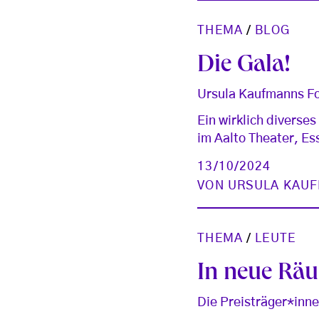
THEMA
/
BLOG
Die Gala!
Ursula Kaufmanns Fo
Ein wirklich divers
im Aalto Theater, Es
13/10/2024
VON
URSULA KAU
THEMA
/
LEUTE
In neue Rä
Die Preisträger*inn