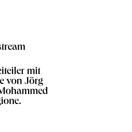
stream
teiler mit
ie von Jörg
d Mohammed
ione.