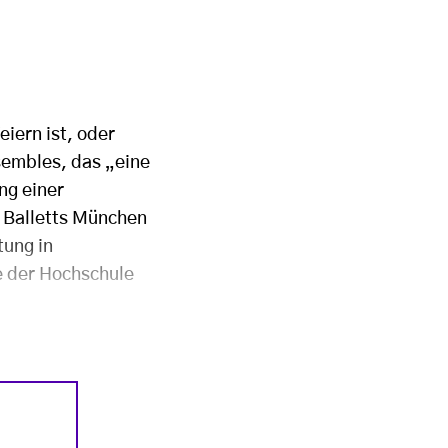
iern ist, oder
nsembles, das „eine
ng einer
r Balletts München
tung in
e der Hochschule