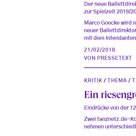
Der neue Ballettdi
zur Spielzeit 2019/20
Marco Goecke wird m
neuer Ballettdirekt
mit dem Intendanten
21/02/2018
VON
PRESSETEXT
KRITIK
/
THEMA
/
T
Ein rieseng
Eindrücke von der 12
Zwei tanznetz.de-Ko
nehmen unterschiedli