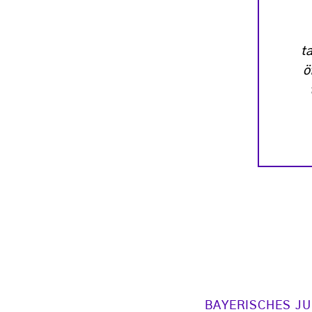
t
ö
BAYERISCHES J