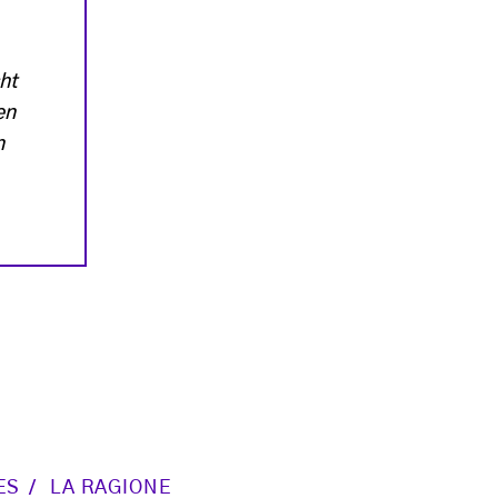
ht
en
n
ES
LA RAGIONE