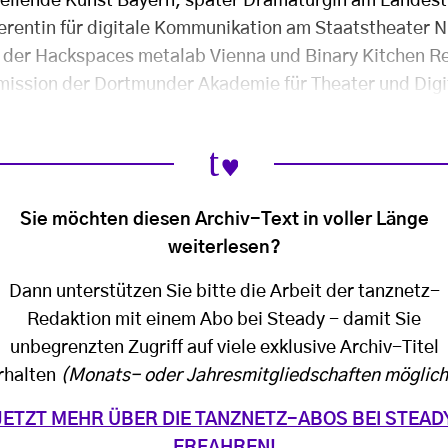
ellende Kunst Bayern, später Dramaturgin am Landest
erentin für digitale Kommunikation am Staatstheater N
der Hackspaces metalab Vienna und Binary Kitchen Re
ission der Dortmunder Akademie für Theater und Digit
Sie möchten diesen Archiv-Text in voller Länge
weiterlesen?
Dann unterstützen Sie bitte die Arbeit der tanznetz-
Redaktion mit einem Abo bei Steady - damit Sie
unbegrenzten Zugriff auf viele exklusive Archiv-Titel
rhalten
(Monats- oder Jahresmitgliedschaften möglich
JETZT MEHR ÜBER DIE TANZNETZ-ABOS BEI STEAD
ERFAHREN!