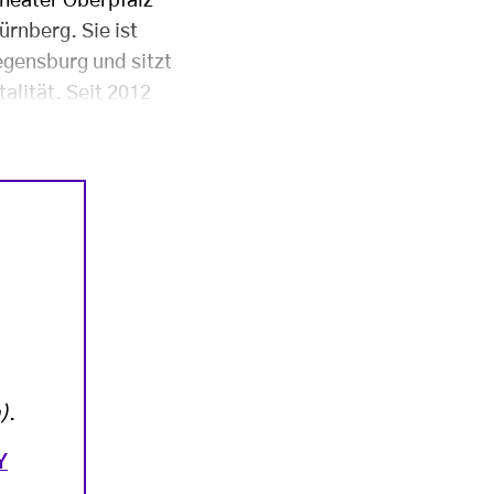
heater Oberpfalz
ürnberg. Sie ist
gensburg und sitzt
alität. Seit 2012
)
.
Y