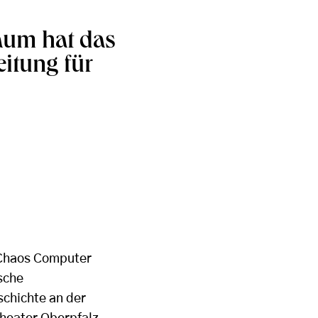
aum hat das
eitung für
 Chaos Computer
sche
schichte an der