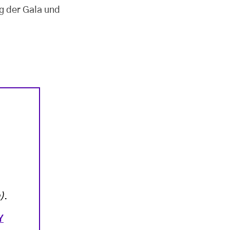
lg der Gala und
)
.
Y