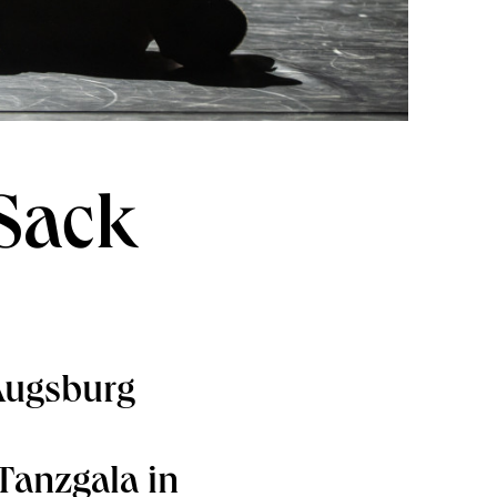
Sack
 Augsburg
 Tanzgala in