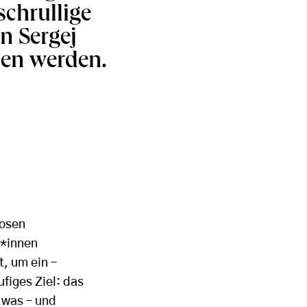
chrullige
n Sergej
en werden.
uosen
*innen
, um ein –
ufiges Ziel: das
 was – und