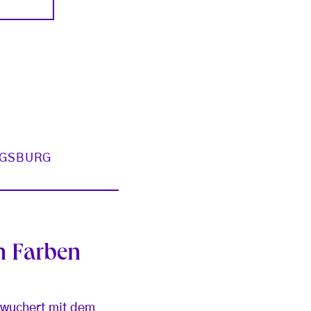
UGSBURG
n Farben
d wuchert mit dem