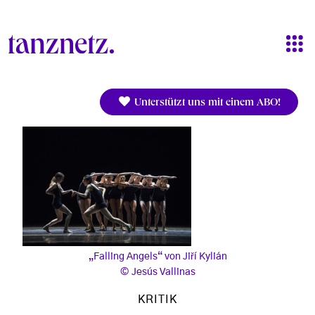
Direkt zum Inhalt
Unterstützt uns mit einem ABO!
„Falling Angels“ von Jiří Kylián
Jesús Vallinas
KRITIK