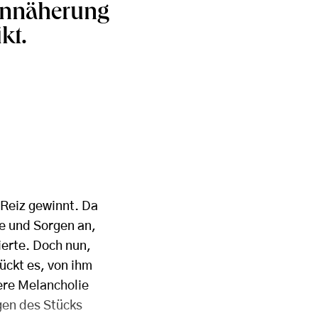
 Annäherung
kt.
n Reiz gewinnt. Da
de und Sorgen an,
ierte. Doch nun,
ückt es, von ihm
tere Melancholie
gen des Stücks