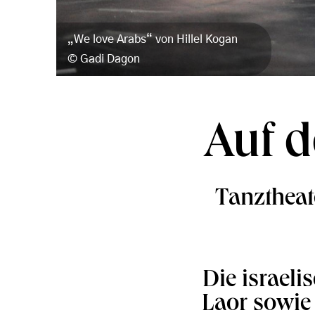
„We love Arabs“ von Hillel Kogan
Gadi Dagon
Auf d
Tanztheat
Die israel
Laor sowie