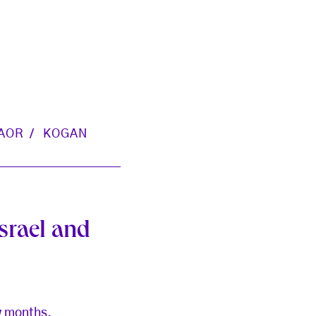
AOR
KOGAN
srael and
ew months.