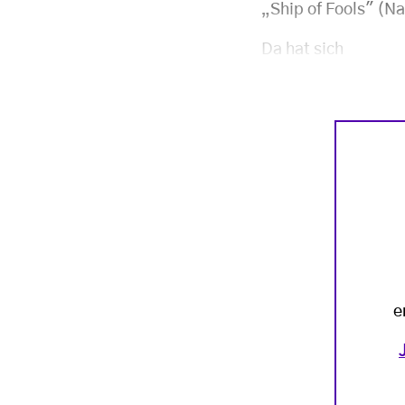
„Ship of Fools" (Na
Da hat sich
e