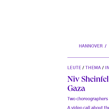
HANNOVER
LEUTE
/
THEMA
/
I
Niv Sheinfe
Gaza
Two choreographers f
A video call about th