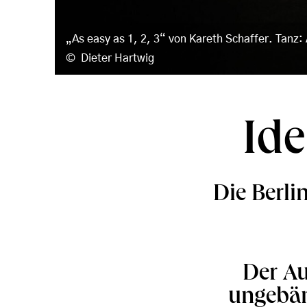
„As easy as 1, 2, 3“ von Kareth Schaffer. Tanz
Dieter Hartwig
Ide
Die Berli
Der Au
ungebän