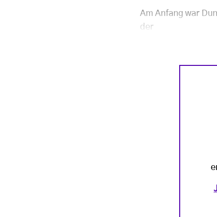
Am Anfang war Dunk
der
e