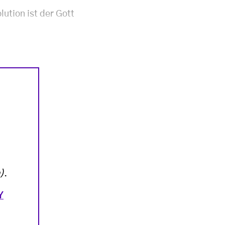
ution ist der Gott
)
.
Y