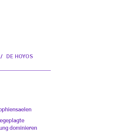
DE HOYOS
Sophiensaelen
iegeplagte
gung dominieren