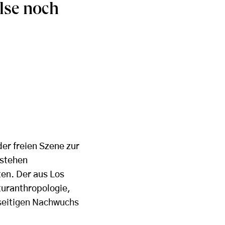
ulse noch
der freien Szene zur
 stehen
ten. Der aus Los
turanthropologie,
lseitigen Nachwuchs