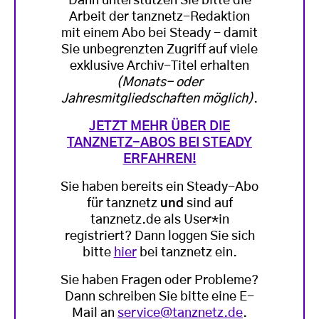
Dann unterstützen Sie bitte die
Arbeit der tanznetz-Redaktion
mit einem Abo bei Steady - damit
Sie unbegrenzten Zugriff auf viele
exklusive Archiv-Titel erhalten
(Monats- oder
Jahresmitgliedschaften möglich)
.
JETZT MEHR ÜBER DIE
TANZNETZ-ABOS BEI STEADY
ERFAHREN!
Sie haben bereits ein Steady-Abo
für tanznetz
und
sind auf
tanznetz.de als User*in
registriert? Dann loggen Sie sich
bitte
hier
bei tanznetz ein.
Sie haben Fragen oder Probleme?
Dann schreiben Sie bitte eine E-
Mail an
service@tanznetz.de
.