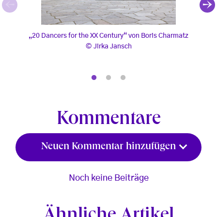
„20 Dancers for the XX Century“ von Boris Charm
„20 D
„20 Dancers for the XX Century“ von Boris Charmatz
„20 
Jirka Jansch
, © Jirka Jansch
, © J
Kommentare
Neuen Kommentar hinzufügen
Noch keine Beiträge
Ähnliche Artikel