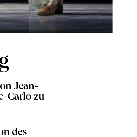
g
von Jean-
te-Carlo zu
on des