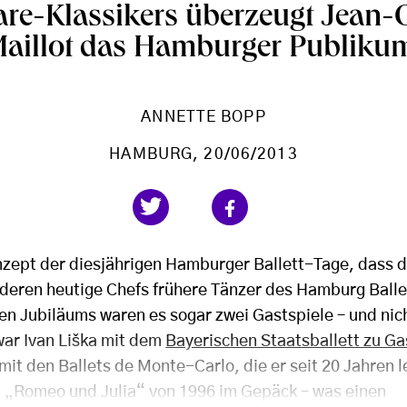
re-Klassikers überzeugt Jean-
aillot das Hamburger Publiku
ANNETTE BOPP
HAMBURG
, 20/06/2013
zept der diesjährigen Hamburger Ballett-Tage, dass d
deren heutige Chefs frühere Tänzer des Hamburg Balle
en Jubiläums waren es sogar zwei Gastspiele – und nich
war Ivan Liška mit dem
Bayerischen Staatsballett zu Ga
mit den Ballets de Monte-Carlo, die er seit 20 Jahren le
 „Romeo und Julia“ von 1996 im Gepäck – was einen