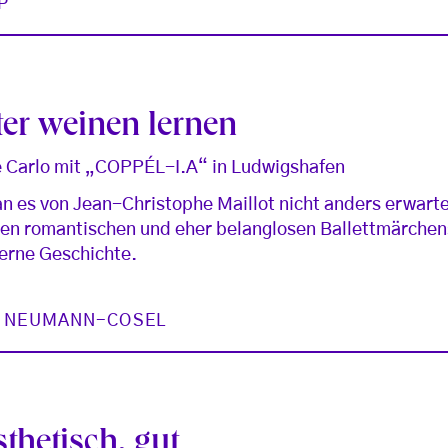
P
er weinen lernen
e Carlo mit „COPPÉL-I.A“ in Ludwigshafen
an es von Jean-Christophe Maillot nicht anders erwarte
n romantischen und eher belanglosen Ballettmärchens
erne Geschichte.
N NEUMANN-COSEL
sthetisch, gut