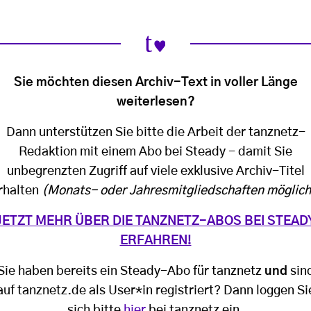
Sie möchten diesen Archiv-Text in voller Länge
weiterlesen?
Dann unterstützen Sie bitte die Arbeit der tanznetz-
Redaktion mit einem Abo bei Steady - damit Sie
unbegrenzten Zugriff auf viele exklusive Archiv-Titel
rhalten
(Monats- oder Jahresmitgliedschaften möglich
JETZT MEHR ÜBER DIE TANZNETZ-ABOS BEI STEAD
ERFAHREN!
Sie haben bereits ein Steady-Abo für tanznetz
und
sin
auf tanznetz.de als User*in registriert? Dann loggen Si
sich bitte
hier
bei tanznetz ein.