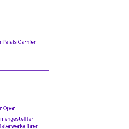
 Palais Garnier
er Oper
mmengestellter
isterwerke ihrer