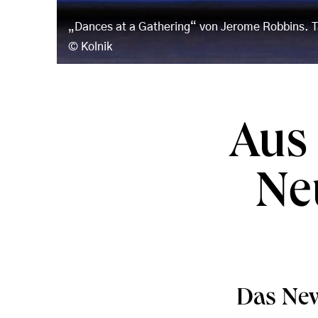
„Dances at a Gathering“ von Jerome Robbins. T
Kolnik
Aus
Ne
Das New