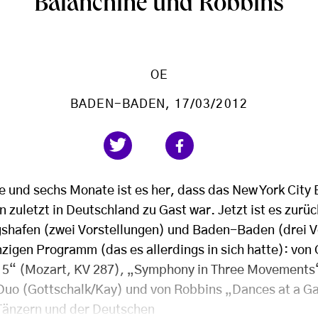
Balanchine und Robbins
OE
BADEN-BADEN
, 17/03/2012
 und sechs Monate ist es her, dass das New York City 
 zuletzt in Deutschland zu Gast war. Jetzt ist es zurüc
hafen (zwei Vorstellungen) und Baden-Baden (drei Vo
nzigen Programm (das es allerdings in sich hatte): vo
15“ (Mozart, KV 287), „Symphony in Three Movements
uo (Gottschalk/Kay) und von Robbins „Dances at a Ga
 Tänzern und der Deutschen