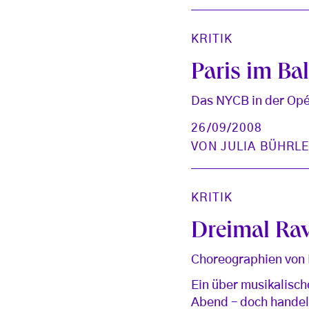
KRITIK
Paris im Ba
Das NYCB in der Opé
26/09/2008
VON
JULIA BÜHRL
KRITIK
Dreimal Rav
Choreographien von 
Ein über musikalisc
Abend – doch handelt