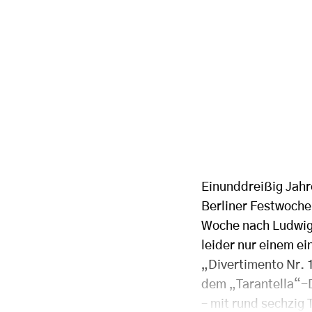
Einunddreißig Jahre
Berliner Festwochen
Woche nach Ludwigs
leider nur einem ei
„Divertimento Nr. 
dem „Tarantella“-D
– mit rund sechzig