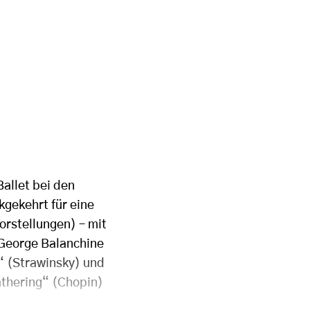
Ballet bei den
kgekehrt für eine
rstellungen) – mit
n George Balanchine
“ (Strawinsky) und
thering“ (Chopin)