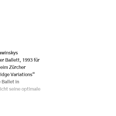
rawinskys
r Ballett, 1993 für
beim Zürcher
idge Variations“
Ballet in
icht seine optimale