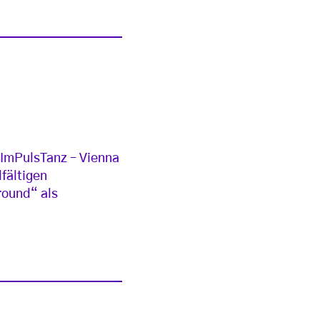
 ImPulsTanz – Vienna
lfältigen
round“ als