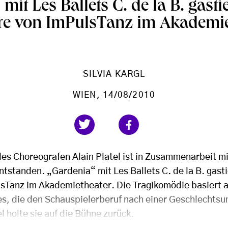
mit Les Ballets C. de la B. gastier
re von ImPulsTanz im Akademie
SILVIA KARGL
WIEN
, 14/08/2010
des Choreografen Alain Platel ist in Zusammenarbeit m
tstanden. „Gardenia“ mit Les Ballets C. de la B. gastie
sTanz im Akademietheater. Die Tragikomödie basiert 
s, die den Schauspielerberuf nach einer Geschlechts
l holte sie auf die Bühne zurück.