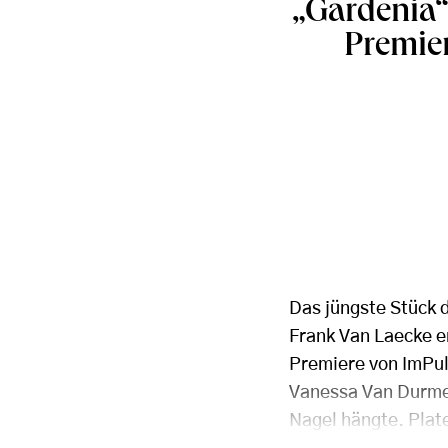
„Gardenia“ 
Premie
Das jüngste Stück 
Frank Van Laecke en
Premiere von ImPul
Vanessa Van Durme
Nagel hängte. Plate