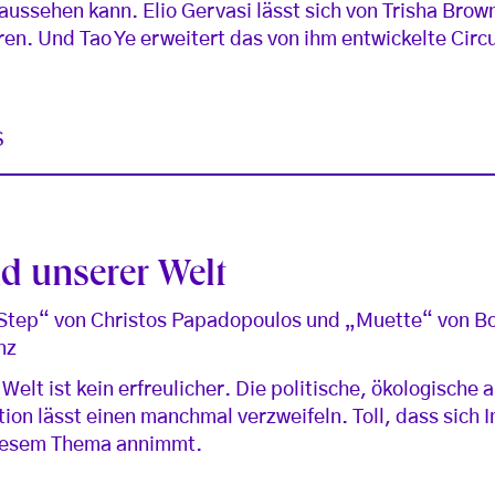
ussehen kann. Elio Gervasi lässt sich von Trisha Bro
ren. Und Tao Ye erweitert das von ihm entwickelte Cir
S
d unserer Welt
 Step“ von Christos Papadopoulos und „Muette“ von Bo
nz
elt ist kein erfreulicher. Die politische, ökologische 
ation lässt einen manchmal verzweifeln. Toll, dass sich
iesem Thema annimmt.