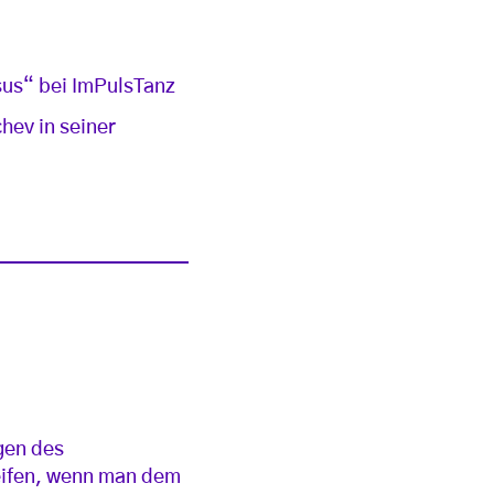
sus“ bei ImPulsTanz
hev in seiner
gen des
eifen, wenn man dem