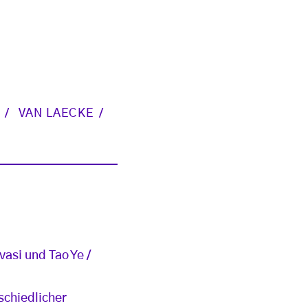
VAN LAECKE
asi und Tao Ye /
schiedlicher