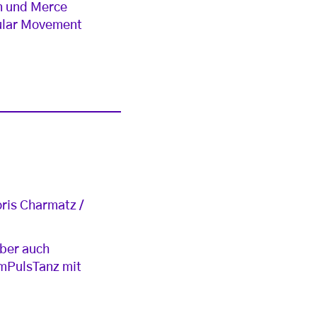
wn und Merce
cular Movement
ris Charmatz /
aber auch
 ImPulsTanz mit