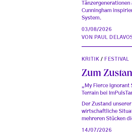
Tänzergenerationen a
Cunningham inspirie
System.
03/08/2026
VON
PAUL DELAVO
KRITIK
/
FESTIVAL
Zum Zustan
„My Fierce Ignorant
Terrain bei ImPulsTa
Der Zustand unserer W
wirtschaftliche Situ
mehreren Stücken d
14/07/2026