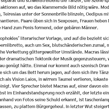
separat und schweißtreibend die Tänzer, die Szene spli
laktionen auf, wo das klammernde Bild nötig wäre. Mo
, Teiresias unter der Sonnenbrille blinzeln, Oedipus m
hantieren. Paare üben sich in Sexposen, Frauen heben 
e Hand zum Penis formend, oder gebären Männer.
 Sophokles’ literarischer Vorlage, und auf die bezieht s
ernlibretto, auch um Sex, blutschänderischen zumal, 
che Verkettung göttergewollter Umstände. Macras lässt
der dramatischen Tektonik der Musik gegenzusteuern, 
eau genügt hätte. Einmal nur kommt auch szenisch Dra
e sich um das Bett herum jagen, auf dem sich ihre Tän
uch als Vision Laios, in wirrem Taumel verlieren, Iokast
inigt. Vier Sprecher bietet Macras auf, einer davon ein
st im Einhandstandsprung noch erzählt, der letzte ein 
anhand von Fotos seine Schuld erkannt, ist taschenlam
assen, zu plattem Bürgergeheul. In letzter Wut steigert