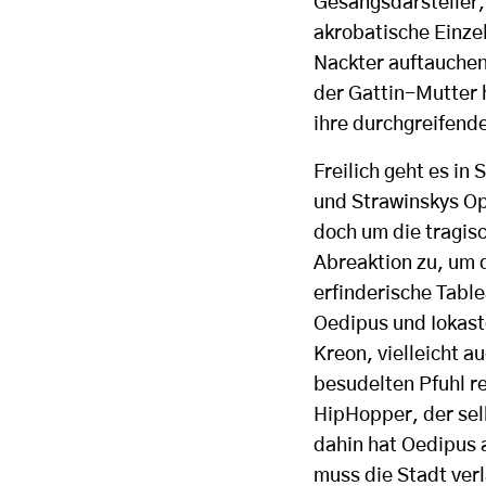
Gesangsdarsteller, 
akrobatische Einze
Nackter auftauchen
der Gattin-Mutter 
ihre durchgreifend
Freilich geht es in
und Strawinskys Op
doch um die tragis
Abreaktion zu, um 
erfinderische Tabl
Oedipus und Iokast
Kreon, vielleicht a
besudelten Pfuhl re
HipHopper, der selb
dahin hat Oedipus 
muss die Stadt verl