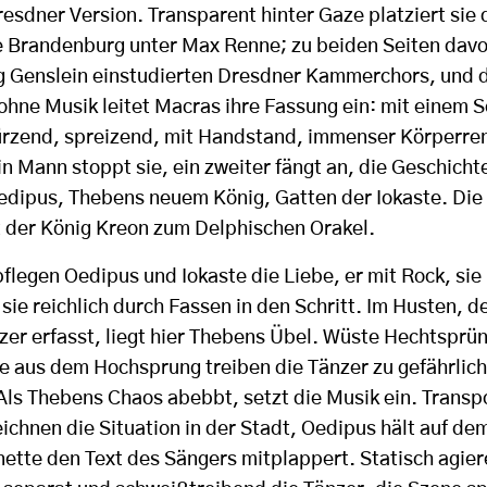
esdner Version. Transparent hinter Gaze platziert sie 
 Brandenburg unter Max Renne; zu beiden Seiten davo
g Genslein einstudierten Dresdner Kammerchors, und d
ohne Musik leitet Macras ihre Fassung ein: mit einem S
türzend, spreizend, mit Handstand, immenser Körperr
n Mann stoppt sie, ein zweiter fängt an, die Geschicht
dipus, Thebens neuem König, Gatten der Iokaste. Die 
kt der König Kreon zum Delphischen Orakel.
legen Oedipus und Iokaste die Liebe, er mit Rock, sie 
sie reichlich durch Fassen in den Schritt. Im Husten, d
er erfasst, liegt hier Thebens Übel. Wüste Hechtsprün
e aus dem Hochsprung treiben die Tänzer zu gefährlic
Als Thebens Chaos abebbt, setzt die Musik ein. Transp
ichnen die Situation in der Stadt, Oedipus hält auf de
nette den Text des Sängers mitplappert. Statisch agier