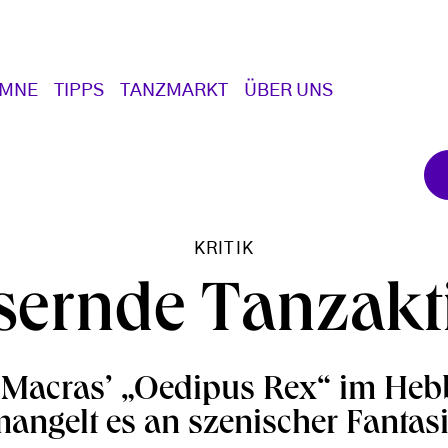
UMNE
TIPPS
TANZMARKT
ÜBER UNS
KRITIK
sernde Tanzak
Macras’ „Oedipus Rex“ im Heb
angelt es an szenischer Fantas