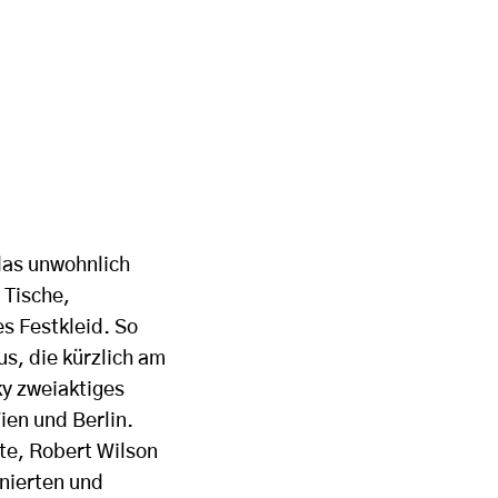
das unwohnlich
 Tische,
s Festkleid. So
s, die kürzlich am
ky zweiaktiges
ien und Berlin.
ste, Robert Wilson
enierten und