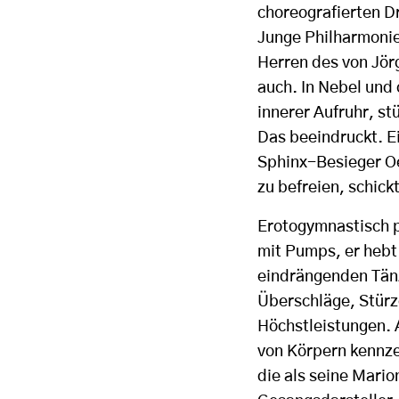
choreografierten Dr
Junge Philharmonie
Herren des von Jör
auch. In Nebel und 
innerer Aufruhr, s
Das beeindruckt. Ei
Sphinx-Besieger Oe
zu befreien, schic
Erotogymnastisch pf
mit Pumps, er hebt 
eindrängenden Tänz
Überschläge, Stürz
Höchstleistungen. 
von Körpern kennze
die als seine Mario