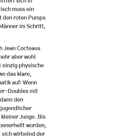
ttert sich in
disch muss ein
it den roten Pumps
Männer im Schritt,
ich Jean Cocteaus
mehr aber wohl
 einzig physische
wo das klare,
matik auf: Wenn
zer-Doubles mit
e dann den
 jugendlicher
kleiner Junge. Bis
penerhellt worden,
 sich wirbelnd der