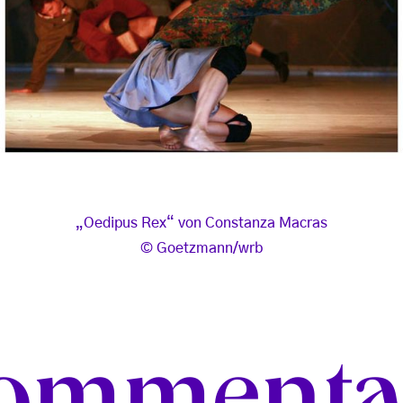
 Constanza Macras
„Oedipus Rex“ von Constanza Macras
b
Goetzmann/wrb