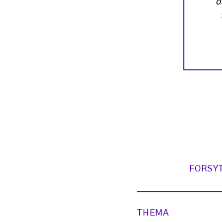
ö
FORSY
THEMA