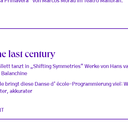
 la Primavera“ von Marcos Morau im Teatro Malibran.
e last century
llett tanzt in „Shifting Symmetries“ Werke von Hans v
 Balanchine
 bringt diese Danse d‘ école-Programmierung viel: W
ter, akkurater
RT