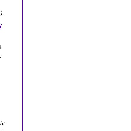
)
.
Y
d
e
ht