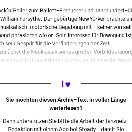
ck'n'Roller zum Ballett-Erneuerer und Jahrhundert-C
n William Forsythe. Der gebürtige New Yorker brachte ei
usikalisch-motorische Begabung mit - keiner von sei
nd phrasieren wie er. Sein Interesse für Bewegung ist
ch sein Gespür für die Veränderungen der Zeit.
zunächst die Neoklassik seines großen Vorbildes Geor
 verschrägt fortgeschrieben wurde, so musste sie zwangs
Sie möchten diesen Archiv-Text in voller Länge
weiterlesen?
Dann unterstützen Sie bitte die Arbeit der tanznetz-
Redaktion mit einem Abo bei Steady - damit Sie