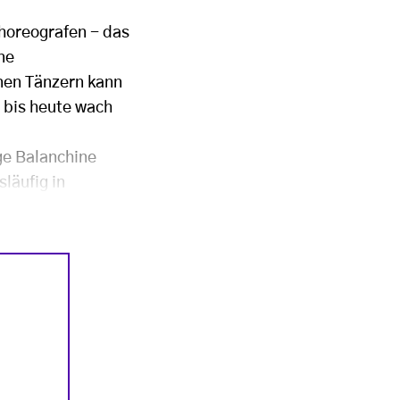
horeografen - das
ne
nen Tänzern kann
 bis heute wach
ge Balanchine
läufig in