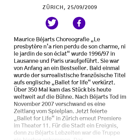
ZÜRICH
, 25/09/2009
Maurice Béjarts Choreografie „Le
presbytère n’a rien perdu de son charme, ni
le jardin de son éclat“ wurde 1996/97 in
Lausanne und Paris uraufgeführt. Sie war
von Anfang an ein Bestseller. Bald einmal
wurde der surrealistische französische Titel
aufs englische „Ballet for life“ verkürzt.
Über 350 Mal kam das Stück bis heute
weltweit auf die Bühne. Nach Béjarts Tod im
November 2007 verschwand es eine
Zeitlang vom Spielplan. Jetzt feierte
„Ballet for Life“ in Zürich erneut Premiere
im Theater 11. Für die Stadt ein Ereignis,
denn zu Béjarts Lebzeiten war die Truppe