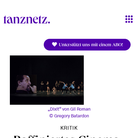
Direkt zum Inhalt
Unterstützt uns mit einem ABO!
„Dixit“ von Gil Roman
Gregory Batardon
KRITIK