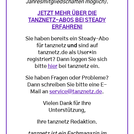
Jahresmitgliedschaften möglich)
.
JETZT MEHR ÜBER DIE
TANZNETZ-ABOS BEI STEADY
ERFAHREN!
Sie haben bereits ein Steady-Abo
für tanznetz
und
sind auf
tanznetz.de als User*in
registriert? Dann loggen Sie sich
bitte
hier
bei tanznetz ein.
Sie haben Fragen oder Probleme?
Dann schreiben Sie bitte eine E-
Mail an
service@tanznetz.de
.
Vielen Dank für Ihre
Unterstützung,
Ihre tanznetz Redaktion.
tanznetz ist ein Fachmagazin im