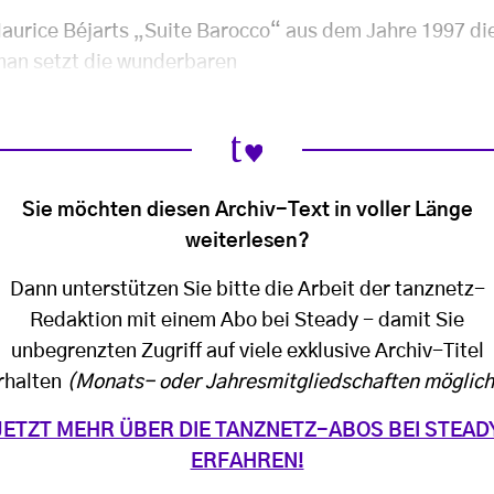
Maurice Béjarts „Suite Barocco“ aus dem Jahre 1997 di
an setzt die wunderbaren
Sie möchten diesen Archiv-Text in voller Länge
weiterlesen?
Dann unterstützen Sie bitte die Arbeit der tanznetz-
Redaktion mit einem Abo bei Steady - damit Sie
unbegrenzten Zugriff auf viele exklusive Archiv-Titel
rhalten
(Monats- oder Jahresmitgliedschaften möglich
JETZT MEHR ÜBER DIE TANZNETZ-ABOS BEI STEAD
ERFAHREN!