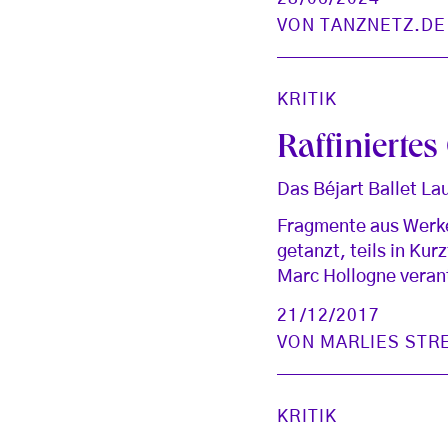
VON
TANZNETZ.DE
KRITIK
Raffinierte
Das Béjart Ballet La
Fragmente aus Werke
getanzt, teils in Kur
Marc Hollogne veran
21/12/2017
VON
MARLIES STR
KRITIK