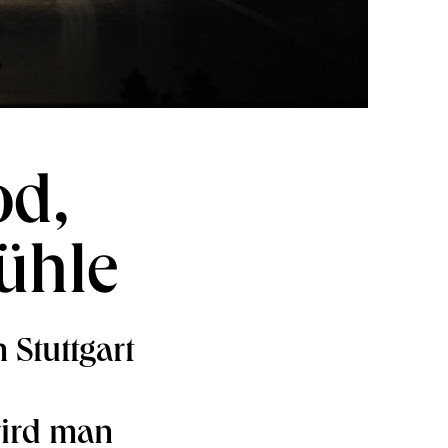
od,
ühle
 Stuttgart
wird man