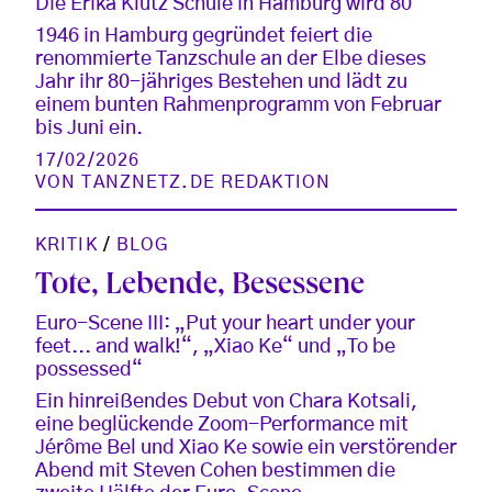
Die Erika Klütz Schule in Hamburg wird 80
1946 in Hamburg gegründet feiert die
renommierte Tanzschule an der Elbe dieses
Jahr ihr 80-jähriges Bestehen und lädt zu
einem bunten Rahmenprogramm von Februar
bis Juni ein.
17/02/2026
VON
TANZNETZ.DE REDAKTION
KRITIK
/
BLOG
Tote, Lebende, Besessene
Euro-Scene III: „Put your heart under your
feet... and walk!“, „Xiao Ke“ und „To be
possessed“
Ein hinreißendes Debut von Chara Kotsali,
eine beglückende Zoom-Performance mit
Jérôme Bel und Xiao Ke sowie ein verstörender
Abend mit Steven Cohen bestimmen die