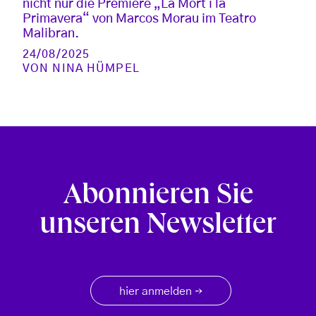
nicht nur die Premiere „La Mort i la
Primavera“ von Marcos Morau im Teatro
Malibran.
24/08/2025
VON
NINA HÜMPEL
Abonnieren Sie
unseren Newsletter
hier anmelden
→