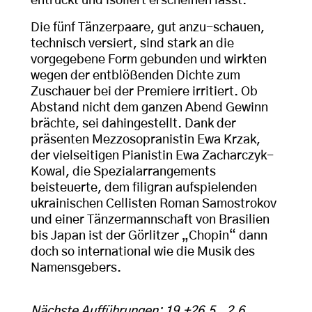
entrückt und isoliert erscheinen lässt.
Die fünf Tänzerpaare, gut anzu-schauen,
technisch versiert, sind stark an die
vorgegebene Form gebunden und wirkten
wegen der entblößenden Dichte zum
Zuschauer bei der Premiere irritiert. Ob
Abstand nicht dem ganzen Abend Gewinn
brächte, sei dahingestellt. Dank der
präsenten Mezzosopranistin Ewa Krzak,
der vielseitigen Pianistin Ewa Zacharczyk-
Kowal, die Spezialarrangements
beisteuerte, dem filigran aufspielenden
ukrainischen Cellisten Roman Samostrokov
und einer Tänzermannschaft von Brasilien
bis Japan ist der Görlitzer „Chopin“ dann
doch so international wie die Musik des
Namensgebers.
Nächste Aufführungen: 19.+26.5., 2.6.