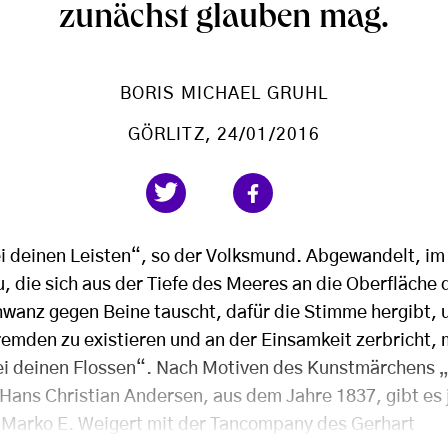
zunächst glauben mag.
BORIS MICHAEL GRUHL
GÖRLITZ
, 24/01/2016
ei deinen Leisten“, so der Volksmund. Abgewandelt, im 
u, die sich aus der Tiefe des Meeres an die Oberfläch
hwanz gegen Beine tauscht, dafür die Stimme hergibt, 
remden zu existieren und an der Einsamkeit zerbricht,
i deinen Flossen“. Nach Motiven des Kunstmärchens „
Hans Christian Andersen, aus dem Jahre 1837, gibt es j
 Marko E. Weigert mit der Tancompany des Gerhart