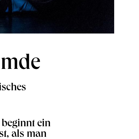
remde
isches
beginnt ein
t, als man