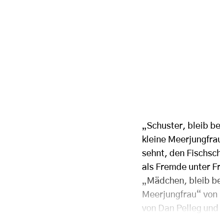
„Schuster, bleib b
kleine Meerjungfra
sehnt, den Fischsc
als Fremde unter F
„Mädchen, bleib be
Meerjungfrau“ von 
von Dan Pelleg und