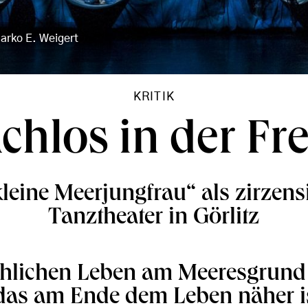
arko E. Weigert
KRITIK
chlos in der F
kleine Meerjungfrau“ als zirzens
Tanztheater in Görlitz
öhlichen Leben am Meeresgrund 
das am Ende dem Leben näher is