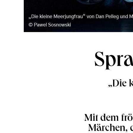
„Die kleine Meerjungfrau“ von Dan Pelleg und M
Pawel Sosnowski
Spra
„Die 
Mit dem fr
Märchen, 