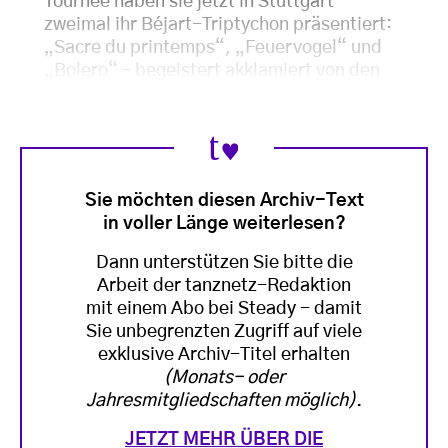
Tournee haben sie jetzt in Stuttgart
zweimal ihr Béjart-Triptychon präsentiert:
„Sacre du printemps“, „Feuervogel“ und
„Bolero“ – begeistert akklamiert von den
Sie möchten diesen Archiv-Text
in voller Länge weiterlesen?
Dann unterstützen Sie bitte die
Arbeit der tanznetz-Redaktion
mit einem Abo bei Steady - damit
Sie unbegrenzten Zugriff auf viele
exklusive Archiv-Titel erhalten
(Monats- oder
Jahresmitgliedschaften möglich)
.
JETZT MEHR ÜBER DIE