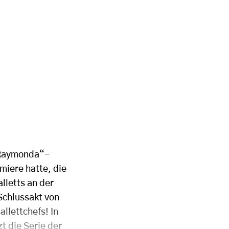
 „Raymonda“-
miere hatte, die
lletts an der
Schlussakt von
llettchefs! In
t die Serie der