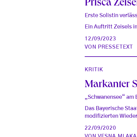
Prisca Zeise
Erste Solistin verläs
Ein Auftritt Zeisels
12/09/2023
VON
PRESSETEXT
KRITIK
Markanter S
„Schwanensee“ am B
Das Bayerische Staat
modifizierten Wiede
22/09/2020
VON
VESNA MLAKA