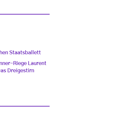
hen Staatsballett
änner-Riege Laurent
Das Dreigestirn