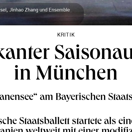
isel, Jinhao Zhang und Ensemble
KRITIK
anter Saisonau
in München
nensee“ am Bayerischen Staats
che Staatsballett startete als ein
nien weltweit mit einer modifiz