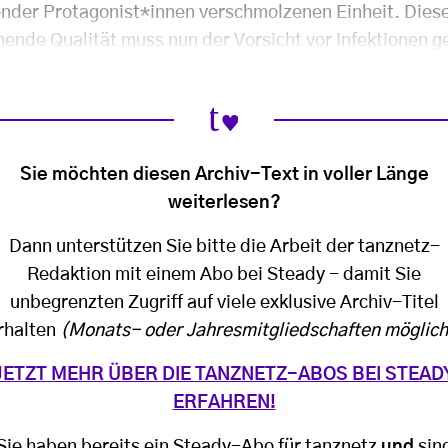
nder Protagonist*innen verschmolzenen Einheit. Dies
ende Qualität muss nun der Vorsicht vor Infektionen g
Sie möchten diesen Archiv-Text in voller Länge
weiterlesen?
Dann unterstützen Sie bitte die Arbeit der tanznetz-
Redaktion mit einem Abo bei Steady - damit Sie
unbegrenzten Zugriff auf viele exklusive Archiv-Titel
rhalten
(Monats- oder Jahresmitgliedschaften möglich
JETZT MEHR ÜBER DIE TANZNETZ-ABOS BEI STEAD
ERFAHREN!
Sie haben bereits ein Steady-Abo für tanznetz
und
sin