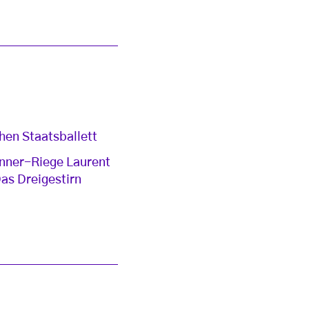
hen Staatsballett
änner-Riege Laurent
Das Dreigestirn