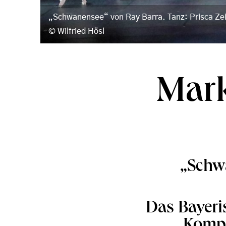
„Schwanensee“ von Ray Barra. Tanz: Prisca Ze
Wilfried Hösl
Mark
„Schwa
Das Bayeris
Kompa