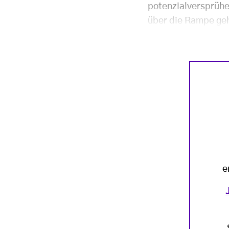
potenzialversprühe
über die Rampe geh
e