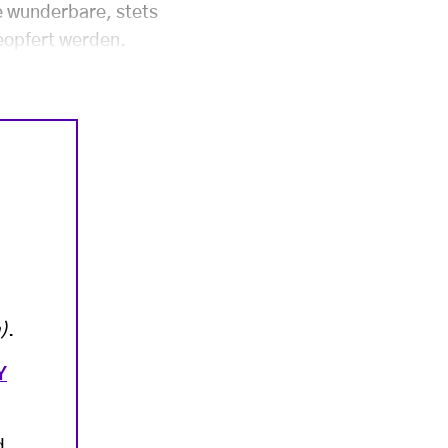
e wunderbare, stets
eopfert werden.
)
.
Y
d