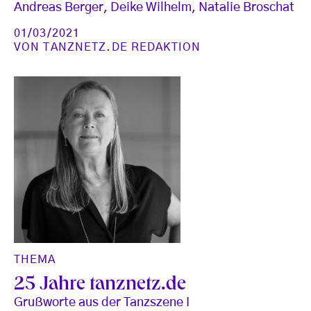
Andreas Berger, Deike Wilhelm, Natalie Broschat
01/03/2021
VON
TANZNETZ.DE REDAKTION
THEMA
25 Jahre tanznetz.de
Grußworte aus der Tanzszene I