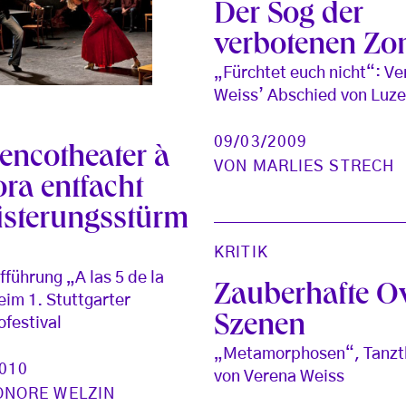
Der Sog der
verbotenen Zo
„Fürchtet euch nicht“: V
Weiss’ Abschied von Luze
09/03/2009
encotheater à
VON
MARLIES STRECH
ra entfacht
isterungsstürm
KRITIK
fführung „A las 5 de la
Zauberhafte O
eim 1. Stuttgarter
Szenen
festival
„Metamorphosen“, Tanzt
2010
von Verena Weiss
ONORE WELZIN