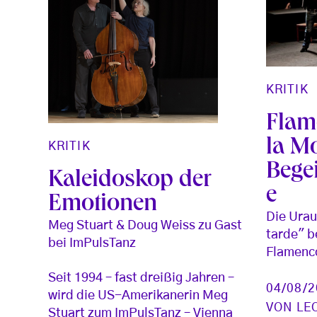
KRITIK
Flam
la Mo
KRITIK
Bege
Kaleidoskop der
e
Emotionen
Die Urau
Meg Stuart & Doug Weiss zu Gast
tarde" b
bei ImPulsTanz
Flamenco
Seit 1994 – fast dreißig Jahren –
04/08/
wird die US-Amerikanerin Meg
VON
LE
Stuart zum ImPulsTanz – Vienna