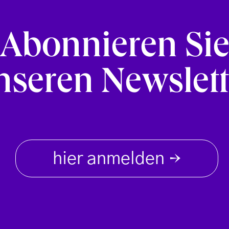
Abonnieren Si
nseren Newslett
hier anmelden
→