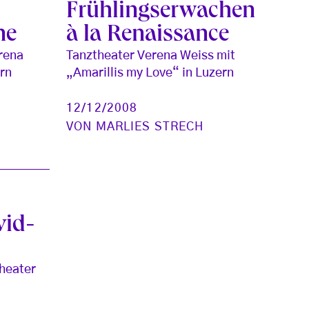
Frühlingserwachen
ne
à la Renaissance
erena
Tanztheater Verena Weiss mit
rn
„Amarillis my Love“ in Luzern
12/12/2008
VON
MARLIES STRECH
vid-
heater