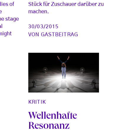
dies of
Stück für Zuschauer darüber zu
e
machen.
he stage
al
30/03/2015
might
VON
GASTBEITRAG
KRITIK
Wellenhafte
Resonanz