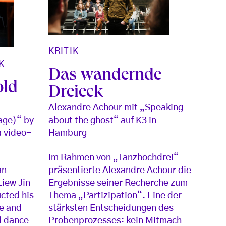
KRITIK
K
Das wandernde
old
Dreieck
Alexandre Achour mit „Speaking
age)“ by
about the ghost“ auf K3 in
a video-
Hamburg
Im Rahmen von „Tanzhochdrei“
an
präsentierte Alexandre Achour die
iew Jin
Ergebnisse seiner Recherche zum
cted his
Thema „Partizipation“. Eine der
e and
stärksten Entscheidungen des
l dance
Probenprozesses: kein Mitmach-