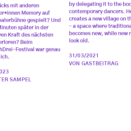
by delegating it to the bo
ücks mit anderen
contemporary dancers. H
er*innen Memory auf
creates a new village on t
eaterbühne gespielt? Und
– a space where tradition
Minuten später in der
becomes new, while new 
en Kraft des nächsten
look old.
erloren? Beim
Drei-Festival war genau
31/03/2021
ich.
VON
GASTBEITRAG
2023
TER SAMPEL