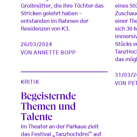
Großmütter, die ihre Töchter das
eines St
Stricken gelehrt haben -
Zuschau
entstanden im Rahmen der
einer Th
Residenzen von K3.
sich 30 
immersiv
Stücks v
26/03/2024
TanzHoch
VON
ANNETTE BOPP
das mögl
31/03/
KRITIK
VON
PE
Begeisternde
Themen und
Talente
Im Theater an der Parkaue zielt
das Festival „Tanzhochdrei“ auf