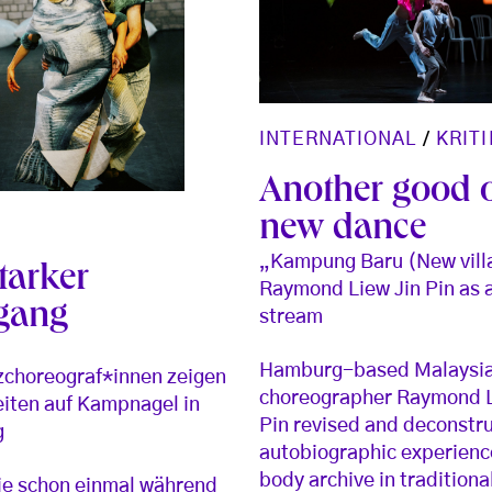
INTERNATIONAL
/
KRITI
Another good 
new dance
„Kampung Baru (New vill
tarker
Raymond Liew Jin Pin as 
gang
stream
Hamburg-based Malaysi
choreograf*innen zeigen
choreographer Raymond L
eiten auf Kampnagel in
Pin revised and deconstru
g
autobiographic experienc
body archive in traditiona
ie schon einmal während