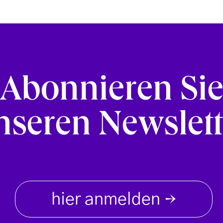
Abonnieren Si
nseren Newslett
hier anmelden
→