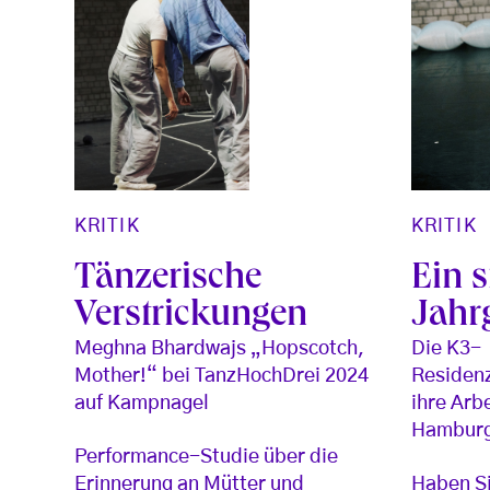
KRITIK
KRITIK
Tänzerische
Ein s
Verstrickungen
Jahr
Meghna Bhardwajs „Hopscotch,
Die K3-
Mother!“ bei TanzHochDrei 2024
Residenz
auf Kampnagel
ihre Arb
Hambur
Performance-Studie über die
Erinnerung an Mütter und
Haben S