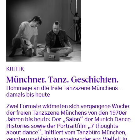
KRITIK
Münchner. Tanz. Geschichten.
Hommage an die freie Tanzszene Münchens –
damals bis heute
Zwei Formate widmeten sich vergangene Woche
der freien Tanzszene Münchens von den 1970er
Jahren bis heute: Der „Salon“ der Munich Dance
Histories sowie der Portraitfilm „7 thoughts
about dance“, initiiert vom Tanzbüro München,
zeugten unabhängig voneinander von Vielfalt in