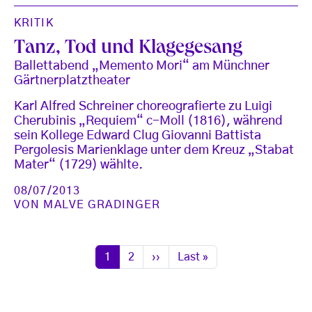
KRITIK
Tanz, Tod und Klagegesang
Ballettabend „Memento Mori“ am Münchner
Gärtnerplatztheater
Karl Alfred Schreiner choreografierte zu Luigi
Cherubinis „Requiem“ c-Moll (1816), während
sein Kollege Edward Clug Giovanni Battista
Pergolesis Marienklage unter dem Kreuz „Stabat
Mater“ (1729) wählte.
08/07/2013
VON
MALVE GRADINGER
Seitennummerierung
Seite
Seite
Nächste Seite
Letzte Seite
1
2
››
Last »