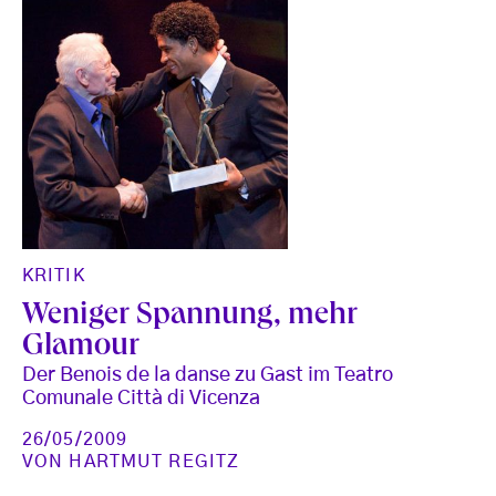
KRITIK
Weniger Spannung, mehr
Glamour
Der Benois de la danse zu Gast im Teatro
Comunale Città di Vicenza
26/05/2009
VON
HARTMUT REGITZ