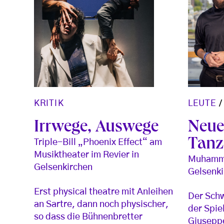
KRITIK
LEUTE
Irrwege, Auswege
Neue
Tanz
Triple-Bill „Phoenix Effect“ am
Musiktheater im Revier in
Muhamme
Gelsenkirchen
Gelsenk
Erst physical theatre mit Anleihen
Der Schw
an Sartre, dann noch physischer,
der Spie
so dass die Bühnenbretter
Giuseppe