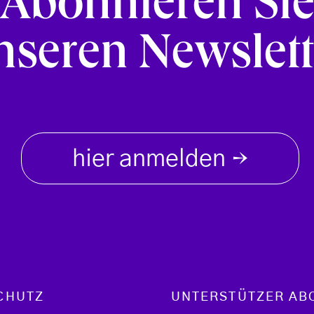
Abonnieren Si
nseren Newslett
hier anmelden
→
CHUTZ
UNTERSTÜTZER AB