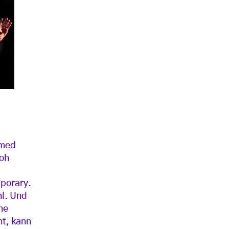
mmed
loh
mporary.
hl. Und
ne
ht, kann