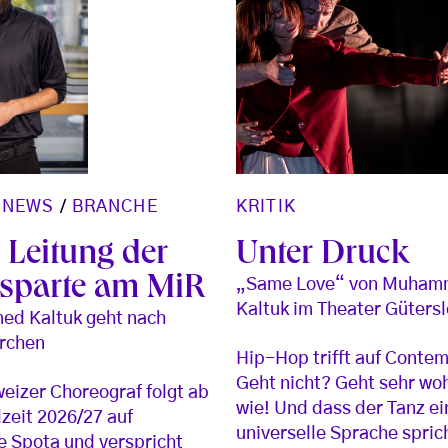
/
NEWS
/
BRANCHE
KRITIK
 Leitung der
Unter Druck
sparte am MiR
„Same Love“ von Muha
Kaltuk im Theater Güters
d Kaltuk geht nach
irchen
Hip-Hop trifft auf Conte
Geht nicht? Geht sehr wo
eizer Choreograf folgt ab
wie! Und dass der Tanz ei
lzeit 2026/27 auf
universelle Sprache spric
 Spota und verspricht