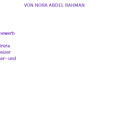
VON
NORA ABDEL RAHMAN
tbewerb
irera
eizer
ker- und