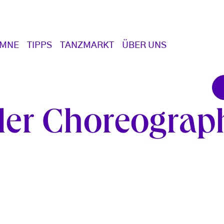
UMNE
TIPPS
TANZMARKT
ÜBER UNS
aler Choreogra