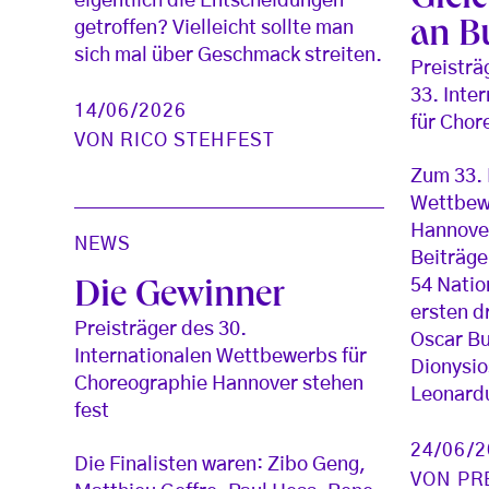
Gleic
eigentlich die Entscheidungen
getroffen? Vielleicht sollte man
an B
sich mal über Geschmack streiten.
Preisträ
33. Inte
14/06/2026
für Chor
VON
RICO STEHFEST
Zum 33. 
Wettbew
Hannove
NEWS
Beiträge
54 Natio
Die Gewinner
ersten d
Preisträger des 30.
Oscar Bu
Internationalen Wettbewerbs für
Dionysio
Choreographie Hannover stehen
Leonardu
fest
24/06/
Die Finalisten waren: Zibo Geng,
VON
PR