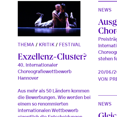
NEWS
Ausg
Chor
Preisträ
THEMA
/
KRITIK
/
FESTIVAL
Internat
Choreog
Exzellenz-Cluster?
stehen f
40. Internationaler
Choreografiewettbewerb
20/06/
Hannover
VON
PR
Aus mehr als 50 Ländern kommen
die Bewerbungen. Wie werden bei
einem so renommierten
NEWS
internationalen Wettbewerb