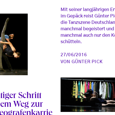
Mit seiner langjährigen E
im Gepäck reist Günter Pi
die Tanzszene Deutschlan
manchmal begeistert und
manchmal auch nur den K
schütteln.
27/06/2016
VON
GÜNTER PICK
iger Schritt
dem Weg zur
eografenkarrie