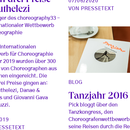
h drei Preise
07/06/2020
uthelezi
VON
PRESSETEXT
ger des choreography33 –
rnationaler Wettbewerb
eographie
Internationalen
erb für Choreographie
r 2019 wurden über 300
 von Choreographen aus
nen eingereicht. Die
BLOG
rei Preise gingen an:
thelezi, Danae &
Tanzjahr 2016
s und Giovanni Gava
Pick bloggt über den
zzi.
Tanzkongress, den
Choreografenwettbewerb
2019
seine Reisen durch die Re
ESSETEXT