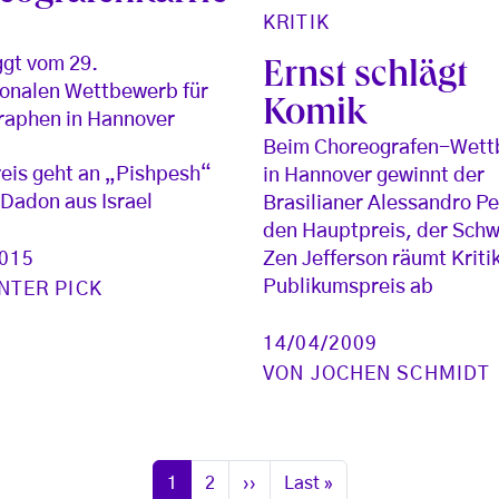
KRITIK
ggt vom 29.
Ernst schlägt
ionalen Wettbewerb für
Komik
raphen in Hannover
Beim Choreografen-Wet
reis geht an „Pishpesh“
in Hannover gewinnt der
 Dadon aus Israel
Brasilianer Alessandro Pe
den Hauptpreis, der Schw
2015
Zen Jefferson räumt Kriti
Publikumspreis ab
NTER PICK
14/04/2009
VON
JOCHEN SCHMIDT
Seite
Seite
Nächste Seite
Letzte Seite
1
2
››
Last »