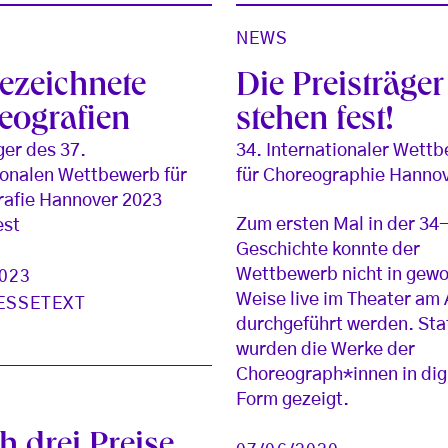
NEWS
ezeichnete
Die Preisträger
eografien
stehen fest!
ger des 37.
34. Internationaler Wett
ionalen Wettbewerb für
für Choreographie Hanno
rafie Hannover 2023
Zum ersten Mal in der 34
est
Geschichte konnte der
Wettbewerb nicht in gew
2023
Weise live im Theater am 
ESSETEXT
durchgeführt werden. St
wurden die Werke der
Choreograph*innen in dig
Form gezeigt.