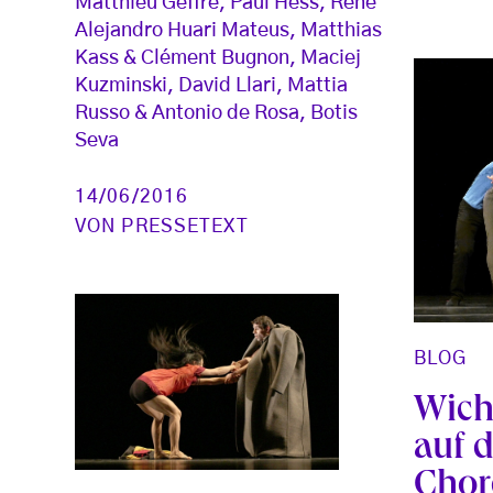
Matthieu Geffre, Paul Hess, Rene
Alejandro Huari Mateus, Matthias
Kass & Clément Bugnon, Maciej
Kuzminski, David Llari, Mattia
Russo & Antonio de Rosa, Botis
Seva
14/06/2016
VON
PRESSETEXT
BLOG
Wicht
auf 
Chor