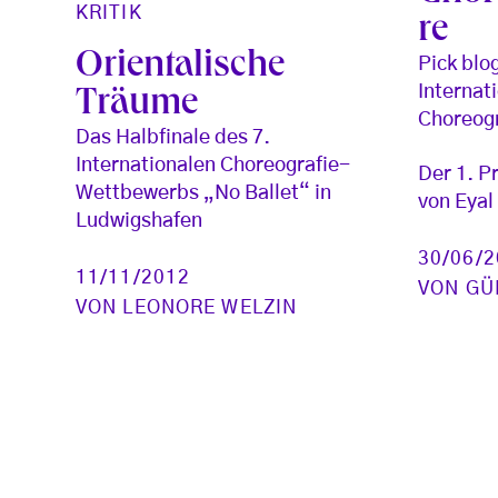
KRITIK
re
Orientalische
Pick blo
Internat
Träume
Choreog
Das Halbfinale des 7.
Internationalen Choreografie-
Der 1. P
Wettbewerbs „No Ballet“ in
von Eyal
Ludwigshafen
30/06/
11/11/2012
VON
GÜ
VON
LEONORE WELZIN
Seitennummerierung