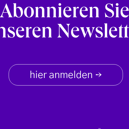
Abonnieren Si
nseren Newslett
hier anmelden
→