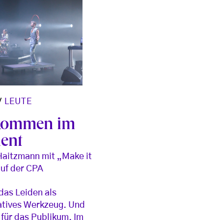
/
LEUTE
kommen im
ent
aitzmann mit „Make it
uf der CPA
 das Leiden als
atives Werkzeug. Und
r für das Publikum. Im