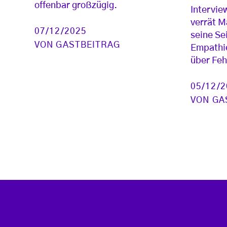
offenbar großzügig.
Intervie
verrät M
07/12/2025
seine Se
VON
GASTBEITRAG
Empathie
über Feh
05/12/
VON
GA