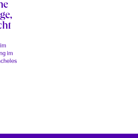
ne
ige,
cht
 im
ng im
acheles