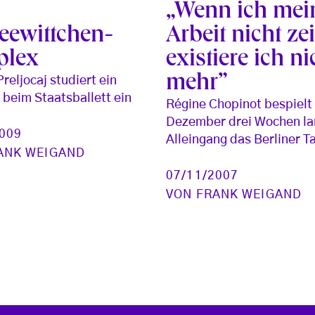
„Wenn ich mei
eewittchen-
Arbeit nicht ze
plex
existiere ich ni
mehr”
reljocaj studiert ein
beim Staatsballett ein
Régine Chopinot bespielt
Dezember drei Wochen la
2009
Alleingang das Berliner T
ANK WEIGAND
07/11/2007
VON
FRANK WEIGAND