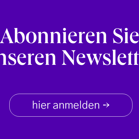
Abonnieren Si
nseren Newslett
hier anmelden
→